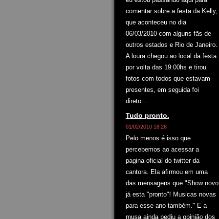
comentar sobre a festa da Kelly,
que aconteceu no dia
06/03/2010 com alguns fãs de
outros estados e Rio de Janeiro.
A loura chegou ao local da festa
por volta das 19:00hs e tirou
fotos com todos que estavam
presentes, em seguida foi
direto...
Tudo pronto.
01/02/2010 18:26
Pelo menos é isso que
percebemos ao acessar a
pagina oficial do twitter da
cantora. Ela afirmou em uma
das mensagens que "Show novo
já esta "pronto"! Musicas novas
para esse ano também." E a
musa ainda pediu a opinião dos