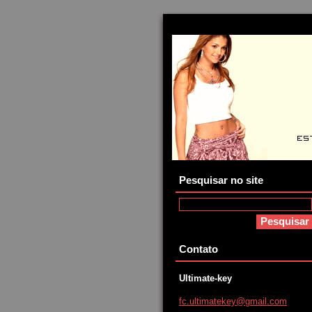
Pesquisar no site
Contato
Ultimate-key
fc.ultim
atekey@g
mail.com