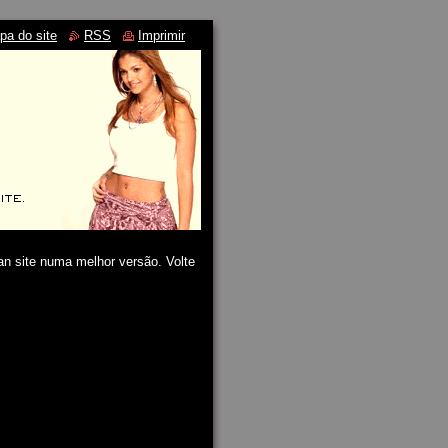
pa do site
RSS
Imprimir
n site numa melhor versão. Volte