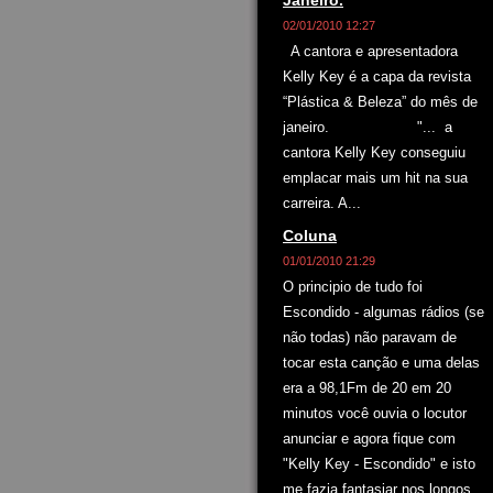
Janeiro.
02/01/2010 12:27
A cantora e apresentadora
Kelly Key é a capa da revista
“Plástica & Beleza” do mês de
janeiro. "... a
cantora Kelly Key conseguiu
emplacar mais um hit na sua
carreira. A...
Coluna
01/01/2010 21:29
O principio de tudo foi
Escondido - algumas rádios (se
não todas) não paravam de
tocar esta canção e uma delas
era a 98,1Fm de 20 em 20
minutos você ouvia o locutor
anunciar e agora fique com
"Kelly Key - Escondido" e isto
me fazia fantasiar nos longos