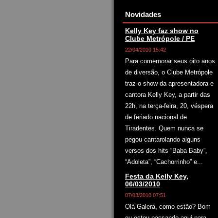
Novidades
Kelly Key faz show no
Clube Metrópole / PE
22/04/2010 15:42
Para comemorar seus oito anos
de diversão, o Clube Metrópole
traz o show da apresentadora e
cantora Kelly Key, a partir das
22h, na terça-feira, 20, véspera
de feriado nacional de
Tiradentes. Quem nunca se
pegou cantarolando alguns
versos dos hits “Baba Baby”,
“Adoleta”, “Cachorrinho” e...
Festa da Kelly Key,
06/03/2010
07/03/2010 07:51
Olá Galera, como estão? Bom
eu estou passando aqui para