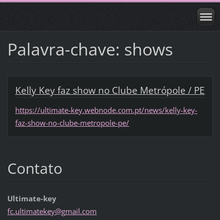
Palavra-chave: shows
Kelly Key faz show no Clube Metrópole / PE
https://ultimate-key.webnode.com.pt/news/kelly-key-
faz-show-no-clube-metropole-pe/
Contato
Ultimate-key
fc.ultim
atekey@g
mail.com