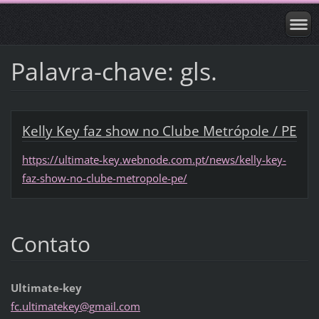
Palavra-chave: gls.
Kelly Key faz show no Clube Metrópole / PE
https://ultimate-key.webnode.com.pt/news/kelly-key-
faz-show-no-clube-metropole-pe/
Contato
Ultimate-key
fc.ultim
atekey@g
mail.com